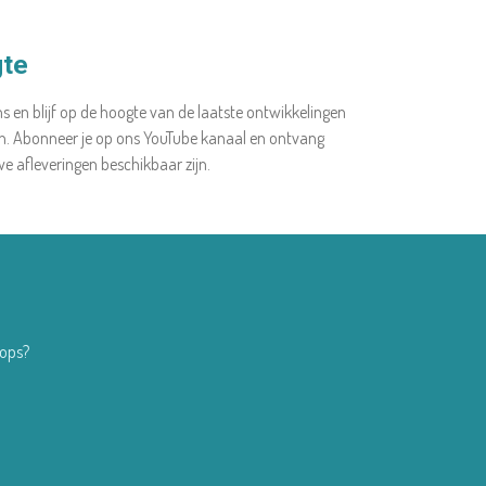
gte
s en blijf op de hoogte van de laatste ontwikkelingen
en. Abonneer je op ons YouTube kanaal en ontvang
 afleveringen beschikbaar zijn.
hops?