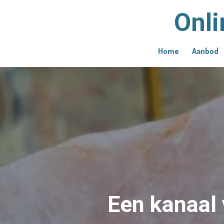
Ga
Onli
direct
naar
de
Home
Aanbod
hoofdinhoud
Een kanaal 