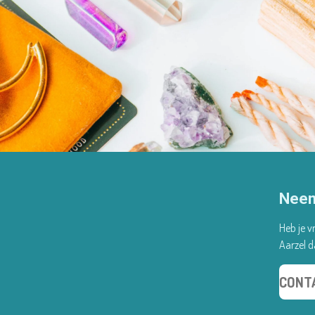
Neem
Heb je v
Aarzel 
CONT