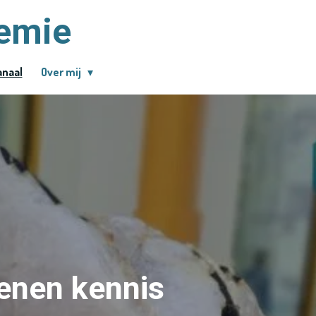
demie
anaal
Over mij
tenen kennis